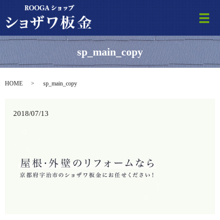
メ
sp_main_copy
HOME
sp_main_copy
2018/07/13