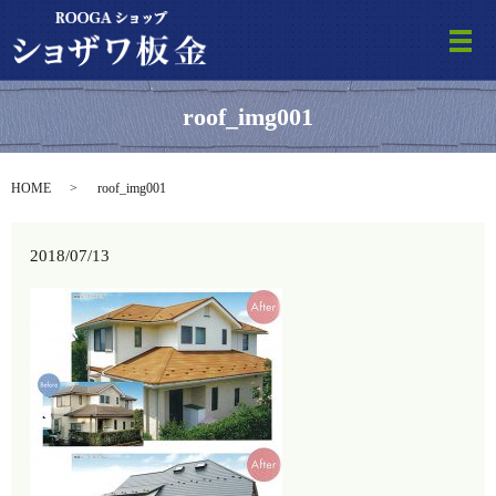
メ
roof_img001
HOME
roof_img001
2018/07/13